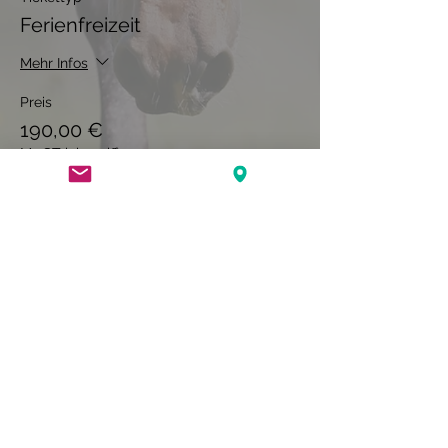
Ferienfreizeit
Mehr Infos
Preis
190,00 €
MwST inbegriffen
Diese Veranstaltung ist
ausverkauft
Diese Veranstaltung teilen