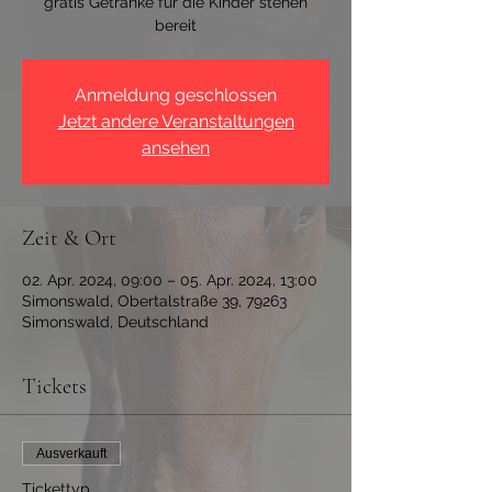
gratis Getränke für die Kinder stehen
bereit
Anmeldung geschlossen
Jetzt andere Veranstaltungen
ansehen
Zeit & Ort
02. Apr. 2024, 09:00 – 05. Apr. 2024, 13:00
Simonswald, Obertalstraße 39, 79263
Simonswald, Deutschland
Tickets
Ausverkauft
Tickettyp