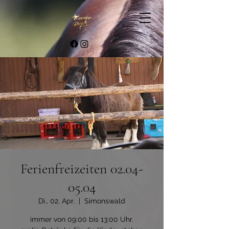
Ferienfreizeiten 02.04-
05.04
Di., 02. Apr.
  |  
Simonswald
immer von 09:00 bis 13:00 Uhr.