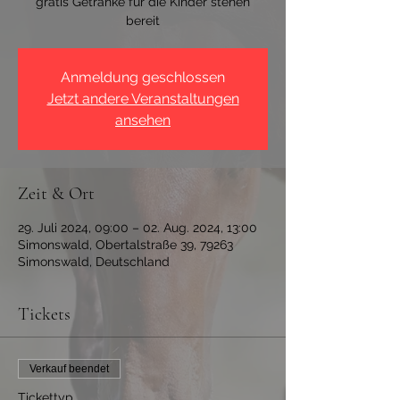
gratis Getränke für die Kinder stehen
bereit
Anmeldung geschlossen
Jetzt andere Veranstaltungen
ansehen
Zeit & Ort
29. Juli 2024, 09:00 – 02. Aug. 2024, 13:00
Simonswald, Obertalstraße 39, 79263
Simonswald, Deutschland
Tickets
Verkauf beendet
Tickettyp