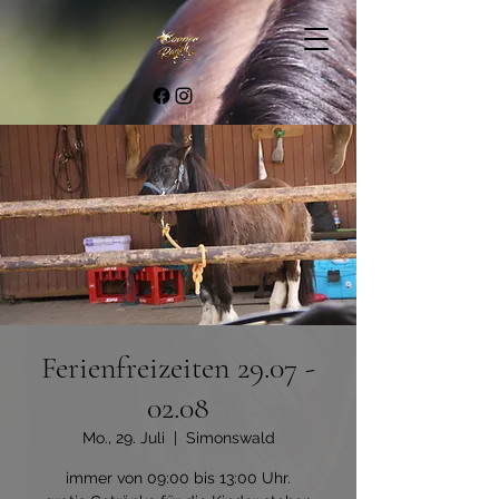
Ferienfreizeiten 29.07 -
02.08
Mo., 29. Juli
  |  
Simonswald
immer von 09:00 bis 13:00 Uhr.