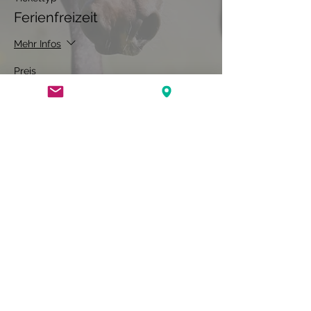
Ferienfreizeit
Mehr Infos
Preis
230,00 €
MwST inbegriffen
Diese Veranstaltung teilen
Allgemeine Geschäftsbedingungen
Datenschutzerklärung