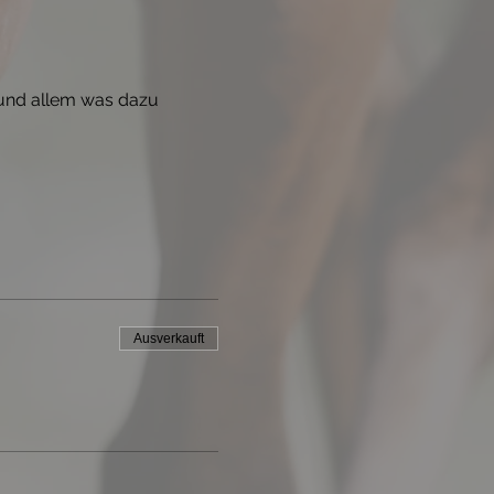
 und allem was dazu 
 
Ausverkauft